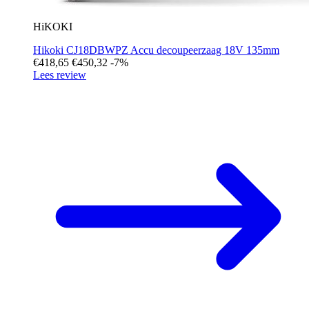
HiKOKI
Hikoki CJ18DBWPZ Accu decoupeerzaag 18V 135mm
€418,65
€450,32
-7%
Lees review