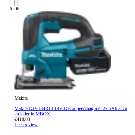
06
Makita
Makita DJV184RTJ 18V Decoupeerzaag met 2x 5Ah accu
en lader in MBOX
€418,03
Lees review