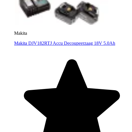
Makita
Makita DJV182RTJ Accu Decoupeerzaag 18V 5.0Ah