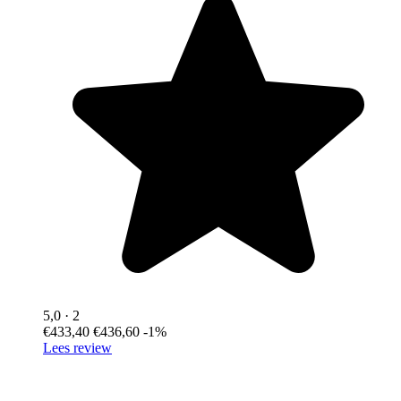
5,0
· 2
€433,40
€436,60
-1%
Lees review