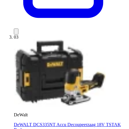
03
DeWalt
DeWALT DCS335NT Accu Decoupeerzaag 18V TSTAK