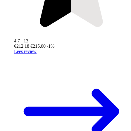
4,7
· 13
€212,18
€215,00
-1%
Lees review