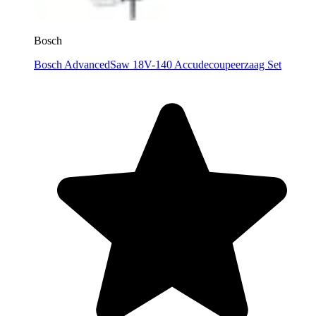
Bosch
Bosch AdvancedSaw 18V-140 Accudecoupeerzaag Set