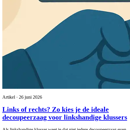
Artikel · 26 juni 2026
Links of rechts? Zo kies je de ideale
decoupeerzaag voor linkshandige klussers
Als linkshandige klusser weet je dat niet iedere decoupeerzaag even