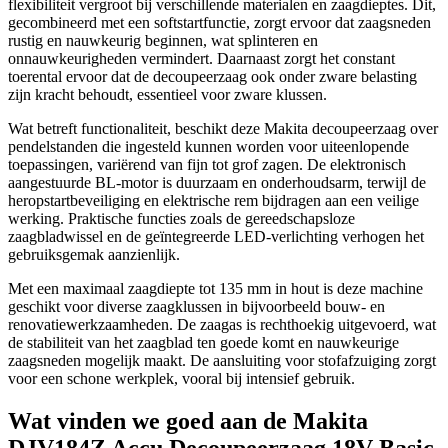
flexibiliteit vergroot bij verschillende materialen en zaagdieptes. Dit,
gecombineerd met een softstartfunctie, zorgt ervoor dat zaagsneden
rustig en nauwkeurig beginnen, wat splinteren en
onnauwkeurigheden vermindert. Daarnaast zorgt het constant
toerental ervoor dat de decoupeerzaag ook onder zware belasting
zijn kracht behoudt, essentieel voor zware klussen.
Wat betreft functionaliteit, beschikt deze Makita decoupeerzaag over
pendelstanden die ingesteld kunnen worden voor uiteenlopende
toepassingen, variërend van fijn tot grof zagen. De elektronisch
aangestuurde BL-motor is duurzaam en onderhoudsarm, terwijl de
heropstartbeveiliging en elektrische rem bijdragen aan een veilige
werking. Praktische functies zoals de gereedschapsloze
zaagbladwissel en de geïntegreerde LED-verlichting verhogen het
gebruiksgemak aanzienlijk.
Met een maximaal zaagdiepte tot 135 mm in hout is deze machine
geschikt voor diverse zaagklussen in bijvoorbeeld bouw- en
renovatiewerkzaamheden. De zaagas is rechthoekig uitgevoerd, wat
de stabiliteit van het zaagblad ten goede komt en nauwkeurige
zaagsneden mogelijk maakt. De aansluiting voor stofafzuiging zorgt
voor een schone werkplek, vooral bij intensief gebruik.
Wat vinden we goed aan de Makita