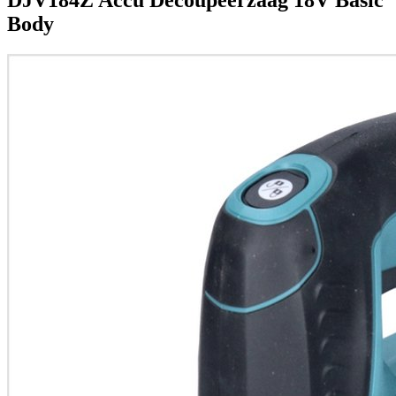
DJV184Z Accu Decoupeerzaag 18V Basic
Body