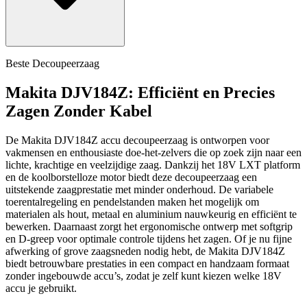
Beste Decoupeerzaag
Makita DJV184Z: Efficiënt en Precies
Zagen Zonder Kabel
De Makita DJV184Z accu decoupeerzaag is ontworpen voor
vakmensen en enthousiaste doe-het-zelvers die op zoek zijn naar een
lichte, krachtige en veelzijdige zaag. Dankzij het 18V LXT platform
en de koolborstelloze motor biedt deze decoupeerzaag een
uitstekende zaagprestatie met minder onderhoud. De variabele
toerentalregeling en pendelstanden maken het mogelijk om
materialen als hout, metaal en aluminium nauwkeurig en efficiënt te
bewerken. Daarnaast zorgt het ergonomische ontwerp met softgrip
en D-greep voor optimale controle tijdens het zagen. Of je nu fijne
afwerking of grove zaagsneden nodig hebt, de Makita DJV184Z
biedt betrouwbare prestaties in een compact en handzaam formaat
zonder ingebouwde accu’s, zodat je zelf kunt kiezen welke 18V
accu je gebruikt.