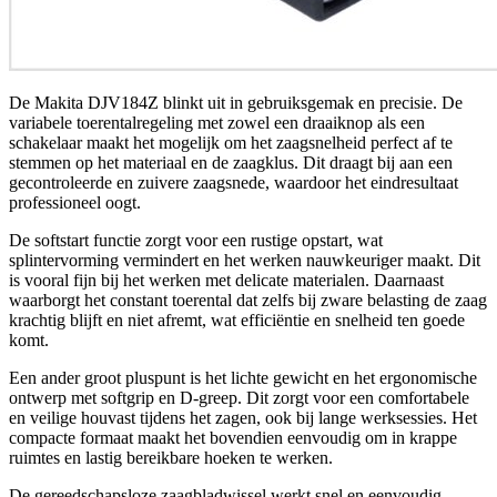
De Makita DJV184Z blinkt uit in gebruiksgemak en precisie. De
variabele toerentalregeling met zowel een draaiknop als een
schakelaar maakt het mogelijk om het zaagsnelheid perfect af te
stemmen op het materiaal en de zaagklus. Dit draagt bij aan een
gecontroleerde en zuivere zaagsnede, waardoor het eindresultaat
professioneel oogt.
De softstart functie zorgt voor een rustige opstart, wat
splintervorming vermindert en het werken nauwkeuriger maakt. Dit
is vooral fijn bij het werken met delicate materialen. Daarnaast
waarborgt het constant toerental dat zelfs bij zware belasting de zaag
krachtig blijft en niet afremt, wat efficiëntie en snelheid ten goede
komt.
Een ander groot pluspunt is het lichte gewicht en het ergonomische
ontwerp met softgrip en D-greep. Dit zorgt voor een comfortabele
en veilige houvast tijdens het zagen, ook bij lange werksessies. Het
compacte formaat maakt het bovendien eenvoudig om in krappe
ruimtes en lastig bereikbare hoeken te werken.
De gereedschapsloze zaagbladwissel werkt snel en eenvoudig