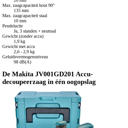
26 mm
Max. zaagcapaciteit hout 90°
135 mm
Max. zaagcapaciteit staal
10 mm
Pendelactie
Ja, 3 standen + neutraal
Gewicht (zonder accu)
1,9 kg
Gewicht met accu
2,6 - 2,9 kg
Geluidsvermogensniveau
98 dB(A)
De Makita JV001GD201 Accu-
decoupeerzaag in één oogopslag