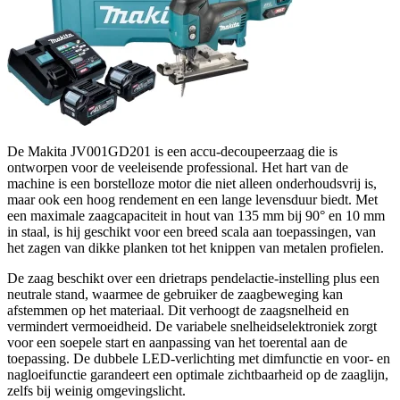
De Makita JV001GD201 is een accu-decoupeerzaag die is
ontworpen voor de veeleisende professional. Het hart van de
machine is een borstelloze motor die niet alleen onderhoudsvrij is,
maar ook een hoog rendement en een lange levensduur biedt. Met
een maximale zaagcapaciteit in hout van 135 mm bij 90° en 10 mm
in staal, is hij geschikt voor een breed scala aan toepassingen, van
het zagen van dikke planken tot het knippen van metalen profielen.
De zaag beschikt over een drietraps pendelactie-instelling plus een
neutrale stand, waarmee de gebruiker de zaagbeweging kan
afstemmen op het materiaal. Dit verhoogt de zaagsnelheid en
vermindert vermoeidheid. De variabele snelheidselektroniek zorgt
voor een soepele start en aanpassing van het toerental aan de
toepassing. De dubbele LED-verlichting met dimfunctie en voor- en
nagloeifunctie garandeert een optimale zichtbaarheid op de zaaglijn,
zelfs bij weinig omgevingslicht.