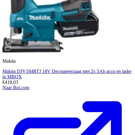
Makita
Makita DJV184RTJ 18V Decoupeerzaag met 2x 5Ah accu en lader
in MBOX
€418,03
Naar Bol.com