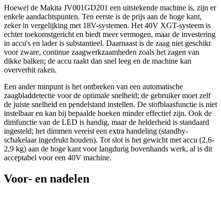
Hoewel de Makita JV001GD201 een uitstekende machine is, zijn er
enkele aandachtspunten. Ten eerste is de prijs aan de hoge kant,
zeker in vergelijking met 18V-systemen. Het 40V XGT-systeem is
echter toekomstgericht en biedt meer vermogen, maar de investering
in accu's en lader is substantieel. Daarnaast is de zaag niet geschikt
voor zware, continue zaagwerkzaamheden zoals het zagen van
dikke balken; de accu raakt dan snel leeg en de machine kan
oververhit raken.
Een ander minpunt is het ontbreken van een automatische
zaagbladdetectie voor de optimale snelheid; de gebruiker moet zelf
de juiste snelheid en pendelstand instellen. De stofblaasfunctie is niet
instelbaar en kan bij bepaalde hoeken minder effectief zijn. Ook de
dimfunctie van de LED is handig, maar de helderheid is standaard
ingesteld; het dimmen vereist een extra handeling (standby-
schakelaar ingedrukt houden). Tot slot is het gewicht met accu (2,6-
2,9 kg) aan de hoge kant voor langdurig bovenhands werk, al is dit
acceptabel voor een 40V machine.
Voor- en nadelen