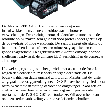
De Makita JV001GD201 accu-decoupeerzaag is een
indrukwekkende machine die voldoet aan de hoogste
verwachtingen. De krachtige motor, de doordachte functies en de
robuuste bouw maken hem geschikt voor professioneel gebruik op
de bouwplaats of in de werkplaats. De zaag presteert uitstekend op
hout, metaal en kunststof, met een ruime zaagcapaciteit en een
goede zaagsnelheid. Het gebruiksgemak wordt verhoogd door de
snelle zaagbladwissel, de dimbare LED-verlichting en de compacte
afmetingen.
Hoewel de prijs hoog is en het gewicht met accu aan de forse kant,
wegen de voordelen ruimschoots op tegen deze nadelen. De
bouwkwaliteit en duurzaamheid zijn typisch Makita: met de juiste
zorg gaat deze zaag jarenlang mee. De XPT-bescherming biedt extra
betrouwbaarheid in stoffige of vochtige omgevingen. Voor wie op
zoek is naar een draadloze decoupeerzaag met bijna bedrade
prestaties, is de JV001GD201 een topkeuze. Wij geven hem dan
ook een sterke aanbeveling voor de veeleisende gebruiker.
Samengesteld door