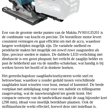
Een van de grootste sterke punten van de Makita JV001GD201 is
de combinatie van kracht en precisie. De borstelloze motor levert
consistent vermogen en gaat efficiënt om met de accu, waardoor
langere werktijden mogelijk zijn. De variabele snelheid en
pendelactie maken het mogelijk om zowel ruwe zaagsneden als
fijne, precieze sneden te maken. De dubbele LED-verlichting met
dimfunctie is een groot pluspunt; het verlicht de zaaglijn helder en
past de helderheid aan via de standby-schakelaar, wat handig is bij
werken boven het hoofd of in donkere hoeken.
Het gereedschapsloze zaagbladwisselsysteem werkt snel en
betrouwbaar, waardoor u zonder geduld tussen verschillende
zaagbladen kunt wisselen voor hout, metaal of kunststof. De brede
voetplaat met antisliplaag zorgt voor een stabiele en trillingsarme
zaagervaring, wat de nauwkeurigheid ten goede komt. Het
compacte ontwerp van de tandwielkast maakt de zaag bijzonder kort
(298 mm), ideaal voor moeilijk bereikbare plaatsen. Ook de
stofblaasfunctie werkt effectief, hoewel deze niet instelbaar is.