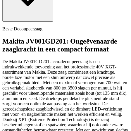
Beste Decoupeerzaag
Makita JV001GD201: Ongeëvenaarde
zaagkracht in een compact formaat
De Makita JV001GD201 accu-decoupeerzaag is een
indrukwekkende toevoeging aan het professionele 40V XGT-
assortiment van Makita. Deze zaag combineert een krachtige,
borstelloze motor met een slim ontwerp dat zowel precisie als
gebruiksgemak biedt. Met een maximaal vermogen van 700 watt en
een variabel slagbereik van 800 tot 3500 slagen per minuut, is hij
geschikt voor uiteenlopende materialen zoals hout (tot 135 mm dik),
aluminium en staal. De drietraps pendelactie plus neutrale stand
zorgt voor een optimale aanpassing aan het werkstuk. De
gereedschapsloze zaagbladwissel en de dimbare LED-verlichting
met voor- en nagloeifunctie maken het werken efficiënt en veilig.
Dankzij XPT (Extreme Protection Technology) is de zaag
beschermd tegen stof en spatwater, waardoor hij ook onder zware
omstandigheden betrouwbaar presteert. Met een gewicht van slechts