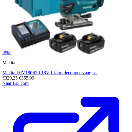
-8%
Makita
Makita DJV180RTJ 18V Li-Ion decoupeerzaag set
€329,25
€355,99
Naar Bol.com