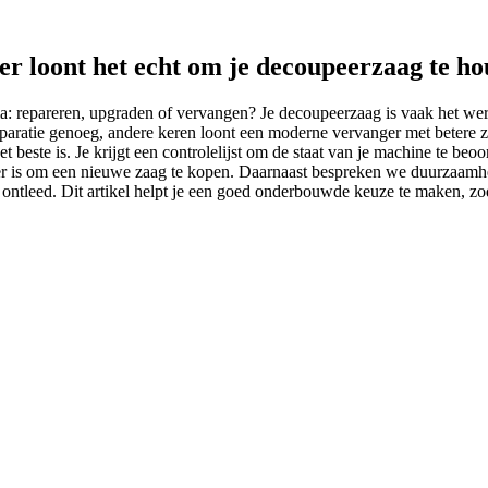
r loont het echt om je decoupeerzaag te h
: repareren, upgraden of vervangen? Je decoupeerzaag is vaak het werk
ratie genoeg, andere keren loont een moderne vervanger met betere zaag
et beste is. Je krijgt een controlelijst om de staat van je machine te beo
er is om een nieuwe zaag te kopen. Daarnaast bespreken we duurzaam
ntleed. Dit artikel helpt je een goed onderbouwde keuze te maken, zodat