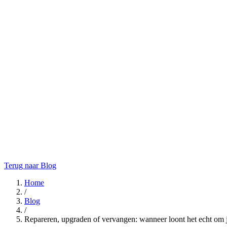
Terug naar Blog
Home
/
Blog
/
Repareren, upgraden of vervangen: wanneer loont het echt om 